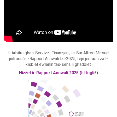
L-Arbitru għas-Servizzi Finanzjarji, is-Sur Alfred Mifsud,
jintroduċi r-Rapport Annwali tal-2025, fejn jenfasizza l-
kisbiet ewlenin tas-sena li għaddiet.
Niżżel ir-Rapport Annwali 2025 (bl-Ingliż)
PNG FRONT PAGE Annual
Report 2025 v3 (23-06-
2025) 1.png