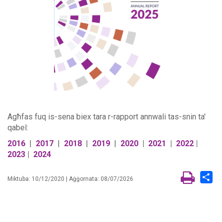
Agħfas fuq is-sena biex tara r-rapport annwali tas-snin ta'
qabel:
2016
|
2017
|
2018
|
2019
|
2020
|
2021
|
2022
|
2023
|
2024
Sh
Miktuba: 10/12/2020 | Aġġornata: 08/07/2026