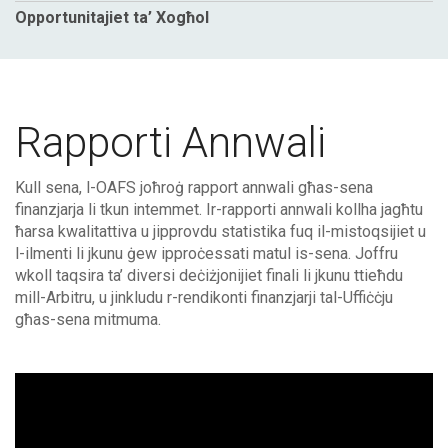
Opportunitajiet ta’ Xogħol
Rapporti Annwali
Kull sena, l-OAFS joħroġ rapport annwali għas-sena
finanzjarja li tkun intemmet. Ir-rapporti annwali kollha jagħtu
ħarsa kwalitattiva u jipprovdu statistika fuq il-mistoqsijiet u
l-ilmenti li jkunu ġew ipproċessati matul is-sena. Joffru
wkoll taqsira ta’ diversi deċiżjonijiet finali li jkunu ttieħdu
mill-Arbitru, u jinkludu r-rendikonti finanzjarji tal-Uffiċċju
għas-sena mitmuma.