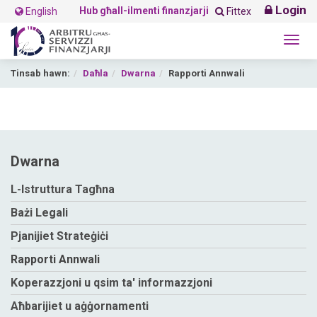
Login
Hub għall-ilmenti finanzjarji
English
Fittex
Togg
navig
Tinsab hawn:
Daħla
Dwarna
Rapporti Annwali
Dwarna
L-Istruttura Tagħna
Bażi Legali
Pjanijiet Strateġiċi
Rapporti Annwali
Koperazzjoni u qsim ta' informazzjoni
Aħbarijiet u aġġornamenti