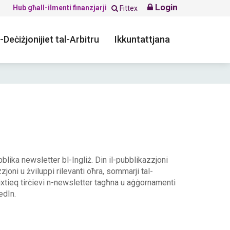
Login
Hub għall-ilmenti finanzjarji
Fittex
-Deċiżjonijiet tal-Arbitru
Ikkuntattjana
ubblika newsletter bl-Ingliż. Din il-pubblikazzjoni
zjoni u żviluppi rilevanti oħra, sommarji tal-
k tixtieq tirċievi n-newsletter tagħna u aġġornamenti
edIn.