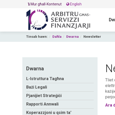
Mur għall-Kontenut
English
Dw
Tinsab hawn:
Daħla
Dwarna
Newsletter
N
Dwarna
L-Istruttura Tagħna
Tliet
elett
Bażi Legali
każij
Pjanijiet Strateġiċi
perjo
Rapporti Annwali
Ara d
Koperazzjoni u qsim ta'