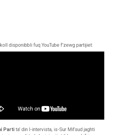
 wkoll disponibbli fuq YouTube f'zewg partijiet:
i Parti
ta' din l-intervista, is-Sur Mifsud jaghti