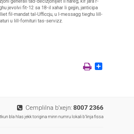
joni generali tad-decizjonijiet li hareg, kif jara r-
ghu jevolvi fit-12 sa 18-il xahar li gejjin, janticipa
dliet fil-mandat tal-Ufficcju, u l-messagg tieghu lill-
uri u lill-fornituri tas-servizz.
Share
Cemplilna b'xejn:
8007 2366
 tkun bla hlas jekk torigina minn numru lokali b'linja fissa