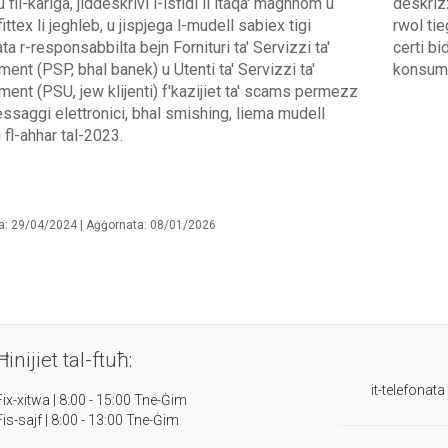
 fil-kariga, jiddeskrivi l-isfidi li ltaqa' maghhom u
deskrizz
ittex li jeghleb, u jispjega l-mudell sabiex tigi
rwol tie
ata r-responsabbilta bejn Fornituri ta' Servizzi ta'
certi bi
ent (PSP, bhal banek) u Utenti ta' Servizzi ta'
konsumat
ent (PSU, jew klijenti) f'kazijiet ta' scams permezz
essaggi elettronici, bhal smishing, liema mudell
 fl-ahhar tal-2023.
a: 29/04/2024 | Aġġornata: 08/01/2026
Ħinijiet tal-ftuħ:
it-telefonata
Fix-xitwa | 8:00 - 15:00 Tne-Ġim
Fis-sajf | 8:00 - 13:00 Tne-Ġim