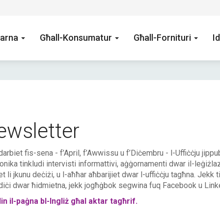
arna
Għall-Konsumatur
Għall-Fornituri
Id
ewsletter
 darbiet fis-sena - f’April, f’Awwissu u f’Diċembru - l-Uffiċċju jipp
ronika tinkludi intervisti informattivi, aġġornamenti dwar il-leġiżlaz
iet li jkunu deċiżi, u l-aħħar aħbarijiet dwar l-uffiċċju tagħna. Jek
diċi dwar ħidmietna, jekk jogħġbok segwina fuq Facebook u Link
in il-paġna bl-Ingliż għal aktar tagħrif.