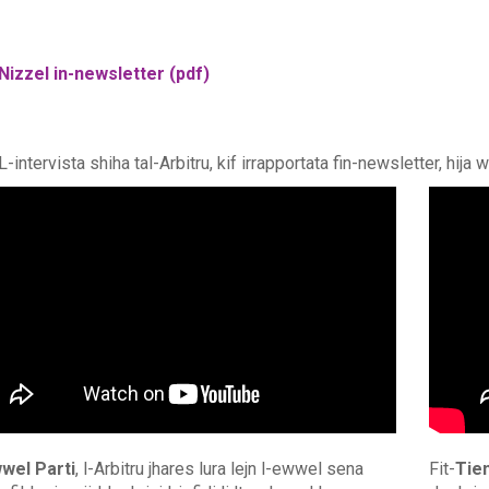
Nizzel in-newsletter (pdf)
L-intervista shiha tal-Arbitru, kif irrapportata fin-newsletter, hija
wel Parti
, l-Arbitru jhares lura lejn l-ewwel sena
Fit-
Tien