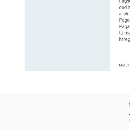
tieghu
qed if
allok
Pagam
Pagam
ta' m
hareg
Miktub