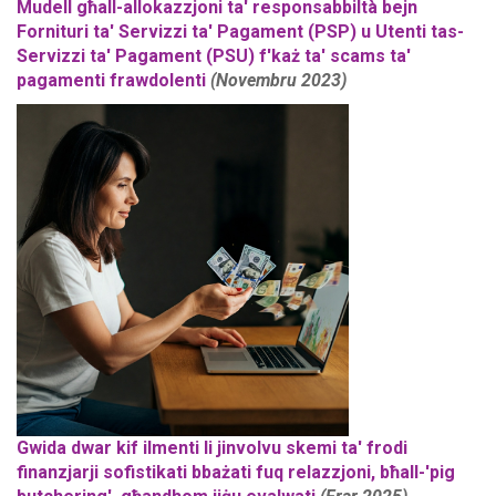
Mudell għall-allokazzjoni ta' responsabbiltà bejn
Fornituri ta' Servizzi ta' Pagament (PSP) u Utenti tas-
Servizzi ta' Pagament (PSU) f'każ ta' scams ta'
pagamenti frawdolenti
(Novembru 2023)
pig butchering.jpg
Gwida dwar kif ilmenti li jinvolvu skemi ta' frodi
finanzjarji sofistikati bbażati fuq relazzjoni, bħall-'pig