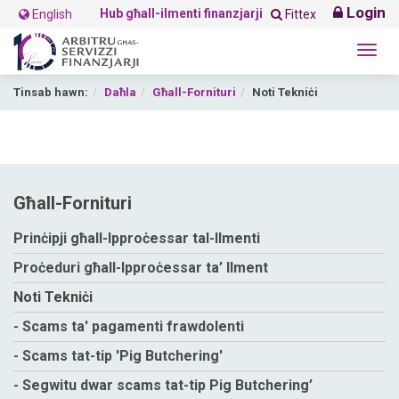
Login
Hub għall-ilmenti finanzjarji
English
Fittex
Togg
navig
Tinsab hawn:
Daħla
Għall-Fornituri
Noti Tekniċi
Għall-Fornituri
Prinċipji għall-Ipproċessar tal-Ilmenti
Proċeduri għall-Ipproċessar ta’ Ilment
Noti Tekniċi
- Scams ta' pagamenti frawdolenti
- Scams tat-tip 'Pig Butchering'
- Segwitu dwar scams tat-tip Pig Butchering’