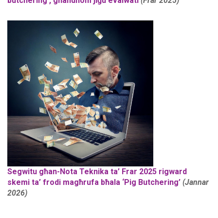
butchering', għandhom jiġu evalwati
(Frar 2025)
money flowing out of
laptop.jpg
Segwitu għan-Nota Teknika ta’ Frar 2025 rigward
skemi ta’ frodi magħrufa bħala ‘Pig Butchering’
(Jannar
2026)