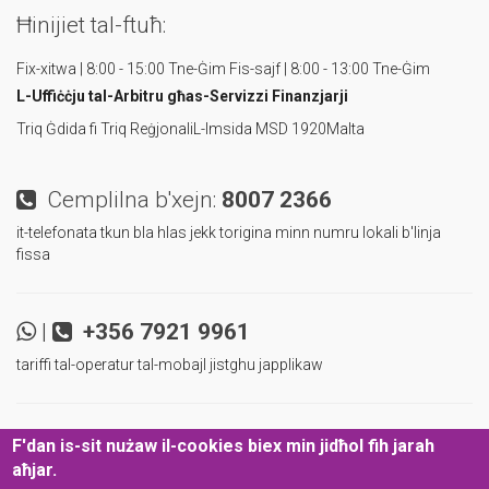
Ħinijiet tal-ftuħ:
Fix-xitwa | 8:00 - 15:00 Tne-Ġim
Fis-sajf | 8:00 - 13:00 Tne-Ġim
L-Uffiċċju tal-Arbitru
għas-Servizzi Finanzjarji
Triq Ġdida fi Triq Reġjonali
L-Imsida MSD 1920
Malta
Cemplilna b'xejn:
8007 2366
it-telefonata tkun bla hlas jekk torigina minn numru lokali b'linja
fissa
|
+356 7921 9961
tariffi tal-operatur tal-mobajl jistghu japplikaw
|
|
Ibqa' aggornat u infurmat!
F'dan is-sit nużaw il-cookies biex min jidħol fih jarah
aħjar.