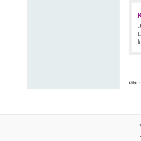
K
J
E
l
Miktub