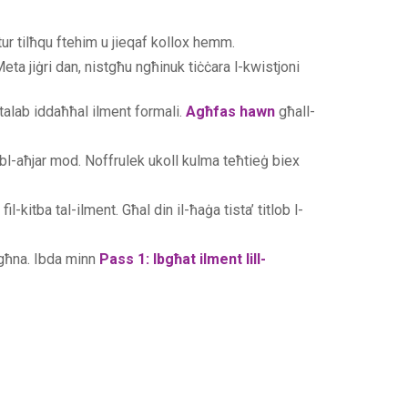
itur tilħqu ftehim u jieqaf kollox hemm.
ta jiġri dan, nistgħu ngħinuk tiċċara l-kwistjoni
intalab iddaħħal ilment formali.
Agħfas hawn
għall-
bl-aħjar mod. Noffrulek ukoll kulma teħtieġ biex
-kitba tal-ilment. Għal din il-ħaġa tista’ titlob l-
agħna. Ibda minn
Pass 1: Ibgħat ilment lill-