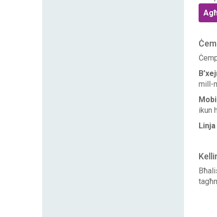
Agħ
Ċemp
Ċempl
B’xej
mill-m
Mobi
ikun 
Linja
Kelli
Bħali
tagħn