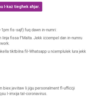
u l-każ tiegħek aħjar.
-1pm fis-sajf) fuq dawn in-numri:
n linja fissa f’Malta. Jekk iċċempel dan in-numru
twork.
ella tiktbilna fil-Whatsapp u nċemplulek lura jekk
biex jevitaw li jiġu personalment fl-uffiċċji
su l-imxija tal-coronavirus.