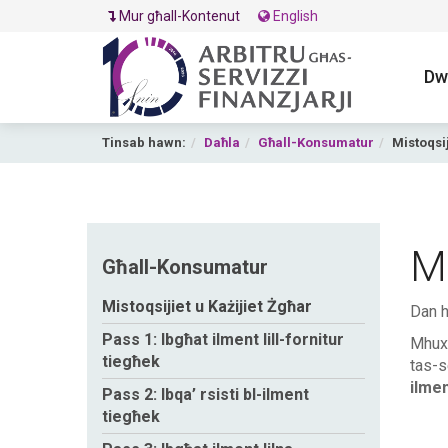
Mur għall-Kontenut
English
Dw
Tinsab hawn:
Daħla
Għall-Konsumatur
Mistoqsij
Mi
Għall-Konsumatur
Mistoqsijiet u Każijiet Żgħar
Dan h
Pass 1: Ibgħat ilment lill-fornitur
Mhux 
tiegħek
tas-se
ilmen
Pass 2: Ibqa’ rsisti bl-ilment
tiegħek