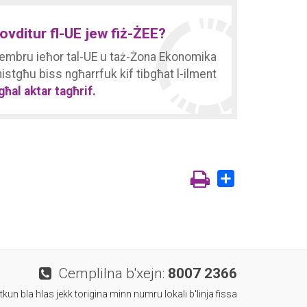
ovditur fl-UE jew fiż-ŻEE?
 Membru ieħor tal-UE u taż-Żona Ekonomika
tgħu biss ngħarrfuk kif tibgħat l-ilment
ħal aktar tagħrif.
Share
Cemplilna b'xejn:
8007 2366
 tkun bla hlas jekk torigina minn numru lokali b'linja fissa