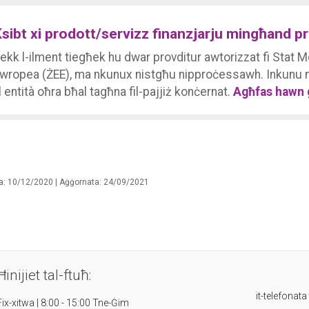
sibt xi prodott/servizz finanzjarju mingħand pr
ekk l-ilment tiegħek hu dwar provditur awtorizzat fi Stat
wropea (ŻEE), ma nkunux nistgħu nipproċessawh. Inkunu nis
il entità oħra bħal tagħna fil-pajjiż konċernat.
Agħfas hawn g
a: 10/12/2020 | Aġġornata: 24/09/2021
Ħinijiet tal-ftuħ:
it-telefonata
Fix-xitwa | 8:00 - 15:00 Tne-Ġim