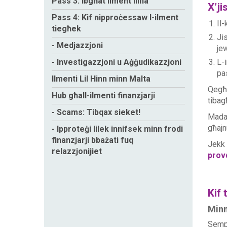
Pass 3: Ibgħat ilment lilna
X’ji
Pass 4: Kif nipproċessaw l-ilment
Il-
tiegħek
Jis
- Medjazzjoni
jew
- Investigazzjoni u Aġġudikazzjoni
L-i
pas
Ilmenti Lil Hinn minn Malta
Qegħd
Hub għall-ilmenti finanzjarji
tibag
- Scams: Tibqax sieket!
Madan
għajn
- Ipproteġi lilek innifsek minn frodi
finanzjarji bbażati fuq
Jekk 
relazzjonijiet
prov
Kif 
Minn
Semp