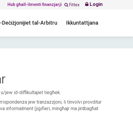
Login
Hub għall-ilmenti finanzjarji
Fittex
-Deċiżjonijiet tal-Arbitru
Ikkuntattjana
ar
u/jew id-diffikultajiet tiegħek.
ispondenza jew tranżazzjoni, li tinvolvi provditur
olva informalment (jiġifieri, mingħajr ma jintbagħat