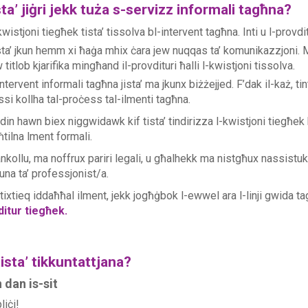
sta’ jiġri jekk tuża s-servizz informali tagħna?
kwistjoni tiegħek tista’ tissolva bl-intervent tagħna. Inti u l-provd
ta’ jkun hemm xi ħaġa mhix ċara jew nuqqas ta’ komunikazzjoni. Me
 titlob kjarifika mingħand il-provdituri ħalli l-kwistjoni tissolva.
ntervent informali tagħna jista’ ma jkunx biżżejjed. F’dak il-każ, t
si kollha tal-proċess tal-ilmenti tagħna.
in hawn biex niggwidawk kif tista’ tindirizza l-kwistjoni tiegħek 
ħtilna lment formali.
kollu, ma noffrux pariri legali, u għalhekk ma nistgħux nassistuk fil
una ta’ professjonist/a.
tixtieq iddaħħal ilment, jekk jogħġbok l-ewwel ara l-linji gwida t
ditur tiegħek
.
tista’ tikkuntattjana?
 dan is-sit
liċi!