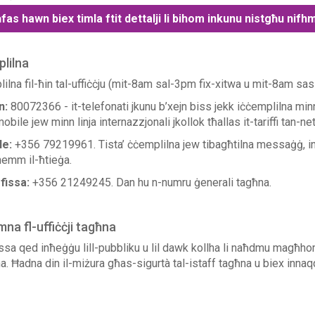
fas hawn biex timla ftit dettalji li bihom inkunu nistgħu nifhm
lilna
ilna fil-ħin tal-uffiċċju (mit-8am sal-3pm fix-xitwa u mit-8am sas
n:
80072366 - i
t-telefonati jkunu b’xejn biss jekk iċċemplilna min
obile jew minn linja internazzjonali jkollok tħallas it-tariffi tan-ne
le:
+356 79219961. Tista’ ċċemplilna jew tibagħtilna messaġġ, ink
hemm il-ħtieġa.
 fissa:
+356 21249245. Dan hu n-numru ġenerali tagħna.
mna fl-uffiċċji tagħna
ssa qed inħeġġu lill-pubbliku u lil dawk kollha li naħdmu magħhom 
a. Ħadna din il-miżura għas-sigurtà tal-istaff tagħna u biex innaqq