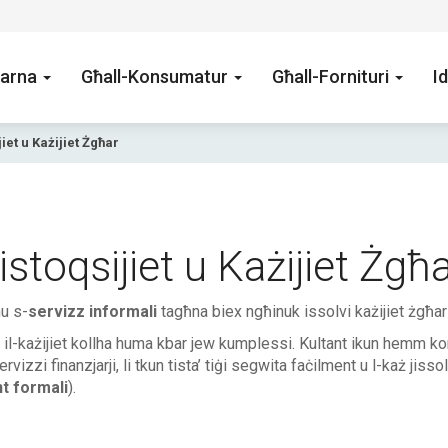
arna
Għall-Konsumatur
Għall-Fornituri
Id
iet u Każijiet Żgħar
stoqsijiet u Każijiet Żgħ
u s-
servizz informali
tagħna biex ngħinuk issolvi każijiet żgħar 
il-każijiet kollha huma kbar jew kumplessi. Kultant ikun hemm korr
rvizzi finanzjarji, li tkun tista’ tiġi segwita faċilment u l-każ jiss
t formali
).