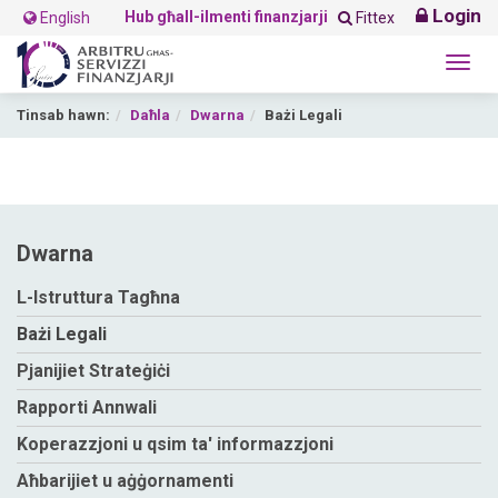
Login
Hub għall-ilmenti finanzjarji
English
Fittex
Togg
navig
Tinsab hawn:
Daħla
Dwarna
Bażi Legali
Dwarna
L-Istruttura Tagħna
Bażi Legali
Pjanijiet Strateġiċi
Rapporti Annwali
Koperazzjoni u qsim ta' informazzjoni
Aħbarijiet u aġġornamenti