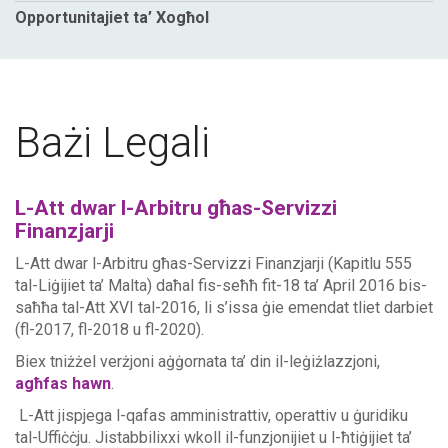
Opportunitajiet ta’ Xogħol
Bażi Legali
L-Att dwar l-Arbitru għas-Servizzi
Finanzjarji
L-Att dwar l-Arbitru għas-Servizzi Finanzjarji (Kapitlu 555
tal-Liġijiet ta’ Malta) daħal fis-seħħ fit-18 ta’ April 2016 bis-
saħħa tal-Att XVI tal-2016, li s’issa ġie emendat tliet darbiet
(fl-2017, fl-2018 u fl-2020).
Biex tniżżel verżjoni aġġornata ta’ din il-leġiżlazzjoni,
agħfas hawn
.
L-Att jispjega l-qafas amministrattiv, operattiv u ġuridiku
tal-Uffiċċju. Jistabbilixxi wkoll il-funzjonijiet u l-ħtiġijiet ta’