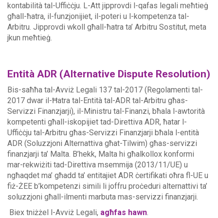
kontabilità tal-Uffiċċju. L-Att jipprovdi l-qafas legali meħtieġ
għall-ħatra, il-funzjonijiet, il-poteri u l-kompetenza tal-
Arbitru. Jipprovdi wkoll għall-ħatra ta’ Arbitru Sostitut, meta
jkun meħtieġ.
Entità ADR (Alternative Dispute Resolution)
Bis-saħħa tal-Avviż Legali 137 tal-2017 (Regolamenti tal-
2017 dwar il-Ħatra tal-Entità tal-ADR tal-Arbitru għas-
Servizzi Finanzjarji), il-Ministru tal-Finanzi, bħala l-awtorità
kompetenti għall-iskopijiet tad-Direttiva ADR, ħatar l-
Uffiċċju tal-Arbitru għas-Servizzi Finanzjarji bħala l-entità
ADR (Soluzzjoni Alternattiva għat-Tilwim) għas-servizzi
finanzjarji ta’ Malta. B’hekk, Malta hi għalkollox konformi
mar-rekwiżiti tad-Direttiva msemmija (2013/11/UE) u
ngħaqdet ma’ għadd ta’ entitajiet ADR ċertifikati oħra fl-UE u
fiż-ŻEE b’kompetenzi simili li joffru proċeduri
alternattivi ta’
soluzzjoni għall-ilmenti marbuta mas-servizzi finanzjarji.
Biex tniżżel l-Avviż Legali,
agħfas hawn
.