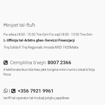
Ħinijiet tal-ftuħ:
Fix-xitwa | 8:00 - 15:00 Tne-Ġim
Fis-sajf | 8:00 - 13:00 Tne-Ġim
L-Uffiċċju tal-Arbitru
għas-Servizzi Finanzjarji
Triq Ġdida fi Triq Reġjonali
L-Imsida MSD 1920
Malta
Cemplilna b'xejn:
8007 2366
it-telefonata tkun bla hlas jekk torigina minn numru lokali b'linja
fissa
|
+356 7921 9961
tariffi tal-operatur tal-mobajl jistghu japplikaw