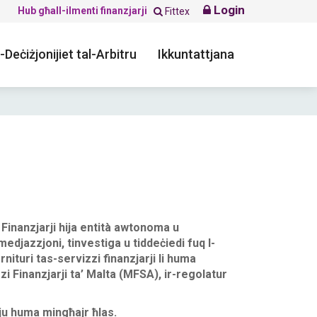
Login
Hub għall-ilmenti finanzjarji
Fittex
-Deċiżjonijiet tal-Arbitru
Ikkuntattjana
Finanzjarji hija
entità awtonoma u
edjazzjoni, tinvestiga u tiddeċiedi fuq l-
ornituri tas-servizzi finanzjarji li huma
zi Finanzjarji ta’ Malta (MFSA), ir-regolatur
ċju huma mingħajr ħlas.