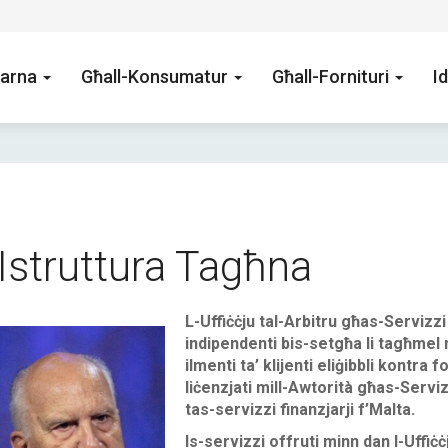
arna
Għall-Konsumatur
Għall-Fornituri
Id
Istruttura Tagħna
L-Uffiċċju tal-Arbitru għas-Servizzi 
indipendenti bis-setgħa li tagħmel m
lfred Mifsud.jpg
ilmenti ta’ klijenti eliġibbli kontra f
liċenzjati mill-Awtorità għas-Serviz
tas-servizzi finanzjarji f’Malta.
Is-servizzi offruti minn dan l-
Uffiċ