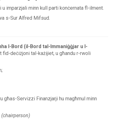
u imparzjali minn kull parti konċernata fl-ilment.
uwa s-Sur Alfred Mifsud
.
a l-Bord (il-Bord tal-Immaniġġjar u l-
fid-deċiżjoni tal-każijiet, u għandu r-rwoli
m;
itru għas-Servizzi Finanzjarji hu magħmul minn
s
(chairperson)