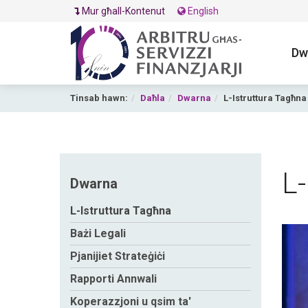
Mur għall-Kontenut
English
Dw
Tinsab hawn:
Daħla
Dwarna
L-Istruttura Tagħna
L-
Dwarna
L-Istruttura Tagħna
Bażi Legali
A
Pjanijiet Strateġiċi
Rapporti Annwali
Koperazzjoni u qsim ta'