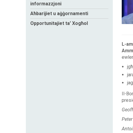
informazzjoni
Aħbarijiet u aġġornamenti
Opportunitajiet ta’ Xogħol
L-amm
Ammi
ewleni
jgħ
jar
jag
Il-Bo
presi
Geoff
Peter
Anto