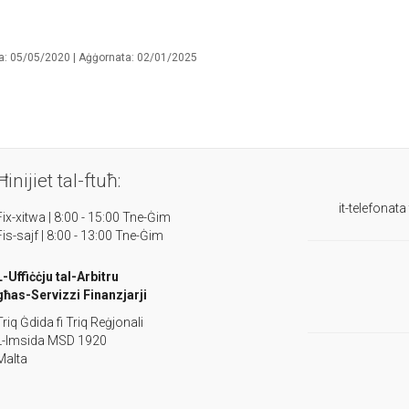
a: 05/05/2020 | Aġġornata: 02/01/2025
Ħinijiet tal-ftuħ:
it-telefonata
Fix-xitwa | 8:00 - 15:00 Tne-Ġim
Fis-sajf | 8:00 - 13:00 Tne-Ġim
L-Uffiċċju tal-Arbitru
għas-Servizzi Finanzjarji
Triq Ġdida fi Triq Reġjonali
L-Imsida MSD 1920
Malta