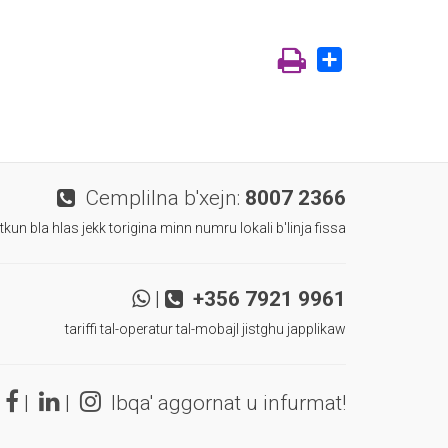
Share
Cemplilna b'xejn:
8007 2366
 tkun bla hlas jekk torigina minn numru lokali b'linja fissa
|
+356 7921 9961
tariffi tal-operatur tal-mobajl jistghu japplikaw
|
|
Ibqa' aggornat u infurmat!