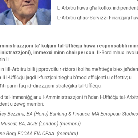
L-Arbitru huwa għalkollox indipendenti 
L-Arbitru għas-Servizzi Finanzjarji h
inistrazzjoni ta’ kuljum tal-Uffiċċju huwa responsabbli minnh
nistrazzjoni), immexxi minn chairperson.
Il-Bord mhux involut 
n li:
in lill-Arbitru billi jipprovdilu r-riżorsi kollha meħtieġa biex jaħde
a li l-Uffiċċju jaqdi l-funzjoni tiegħu b’mod effiċjenti u effettiv; u
ħti pariri fuq id-direzzjoni strateġika tal-Uffiċċju.
rd tal-Immaniġġjar u l-Amministrazzjoni fi ħdan l-Uffiċċju tal-Arb
dent u żewġ membri:
rey Bezzina, BA (Hons) Banking & Finance, MA European Studie
 Muscat, BA, ACIB (London)
(membru)
ine Borg FCCAA FIA CPAA
(membru)