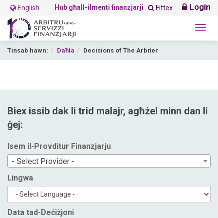
Login
Hub għall-ilmenti finanzjarji
English
Fittex
Togg
navig
Tinsab hawn:
Daħla
Decisions of The Arbiter
Biex issib dak li trid malajr, agħżel minn dan li
ġej:
Isem il-Provditur Finanzjarju
- Select Provider -
Lingwa
Data tad-Deċiżjoni