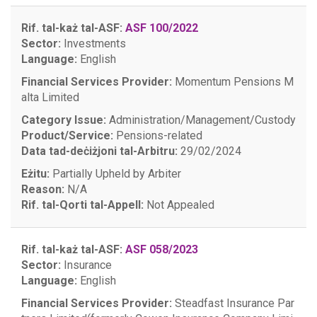
Rif. tal-każ tal-ASF:
ASF 100/2022
Sector:
Investments
Language:
English
Financial Services Provider:
Momentum Pensions M
alta Limited
Category Issue:
Administration/Management/Custody
Product/Service:
Pensions-related
Data tad-deċiżjoni tal-Arbitru:
29/02/2024
Eżitu:
Partially Upheld by Arbiter
Reason:
N/A
Rif. tal-Qorti tal-Appell:
Not Appealed
Rif. tal-każ tal-ASF:
ASF 058/2023
Sector:
Insurance
Language:
English
Financial Services Provider:
Steadfast Insurance Par