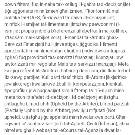
down filters' fuq in-naħa tax-xellug.
Il-ġabra tad-deċiżjonijiet
tiġi aġġornata minn żmien għal żmien. F'konformità mal-
politika tal-OAFS, fir-rigward ta' dawn id-deċiżjonijiet,
minflok l-ismijiet tal-ilmentaturi jintużaw psewdonimi (l-
ismijiet propja jinbidlu b'referenza alfabetika li ma jkollhiex
x'taqsam mal-ismijiet vera).
Il-mandat tal-Arbitru għas-
Servizzi Finanzjarji hu li jinvestiga u jiġġudika l-ilmenti
ppreżentati minn ilmentaturi eliġibbli (individwi u intrapriżi
żgħar) fuq provdituri tas-servizzi finanzjarji liċenzjati jew
awtorizzati mir-regolatur Malti tas-servizzi finanzjarji. Meta
każ jiġi referut lill-Arbitru u tinħareġ deċiżjoni, din tkun torbot
liż-żewġ partijiet.
Kull parti tista' titlob lill-Arbitru jikkjarifika
jew jikkoreġi kwalunkwe żball fil-komputazzjoni, klerikali,
tipografiku, jew nuqqasijiet simili f'temp ta' 15-il jum minn
meta tkun ittieħdet id-deċiżjoni. Id-deċiżjonijiet jistgħu
jintlaqgħu b'mod sħiħ (Upheld by the Arbiter), b'mod parzjali
(Partially Upheld by the Arbiter), jew jiġu rrifjutati (Not
upheld), u jistgħu jiġu appellati minn kwalunkwe parti.
Għar-
rigward ta' sentenzital-Qorti tal-Appelli Ċivili (Inferjuri), aħna
nirreferu għall-websajt tal-eCourts tal-Aġenzija dwar is-