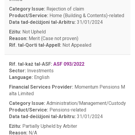
Category Issue:
Rejection of claim
Product/Service:
Home (Building & Contents)-related
Data tad-deċiżjoni tal-Arbitru:
31/01/2024
Eżitu:
Not Upheld
Reason:
Merit (Case not proven)
Rif. tal-Qorti tal-Appell:
Not Appealed
Rif. tal-każ tal-ASF:
ASF 093/2022
Sector:
Investments
Language:
English
Financial Services Provider:
Momentum Pensions M
alta Limited
Category Issue:
Administration/Management/Custody
Product/Service:
Pensions-related
Data tad-deċiżjoni tal-Arbitru:
31/01/2024
Eżitu:
Partially Upheld by Arbiter
Reason:
N/A