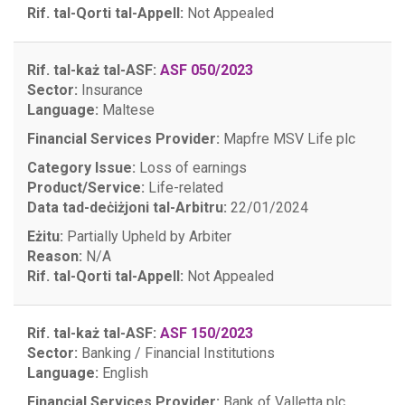
Rif. tal-Qorti tal-Appell:
Not Appealed
Rif. tal-każ tal-ASF:
ASF 050/2023
Sector:
Insurance
Language:
Maltese
Financial Services Provider:
Mapfre MSV Life plc
Category Issue:
Loss of earnings
Product/Service:
Life-related
Data tad-deċiżjoni tal-Arbitru:
22/01/2024
Eżitu:
Partially Upheld by Arbiter
Reason:
N/A
Rif. tal-Qorti tal-Appell:
Not Appealed
Rif. tal-każ tal-ASF:
ASF 150/2023
Sector:
Banking / Financial Institutions
Language:
English
Financial Services Provider:
Bank of Valletta plc