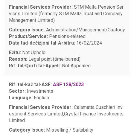
Financial Services Provider:
STM Malta Pension Ser
vices Limited (formerly STM Malta Trust and Company
Management Limited)
Category Issue:
Administration/Management/Custody
Product/Service:
Pensions-related
Data tad-deċiżjoni tal-Arbitru:
16/02/2024
Eżitu:
Not Upheld
Reason:
Legal point (time-barred)
Rif. tal-Qorti tal-Appell:
Not Appealed
Rif. tal-każ tal-ASF:
ASF 128/2023
Sector:
Investments
Language:
English
Financial Services Provider:
Calamatta Cuschieri Inv
estment Services Limited,
Crystal Finance Investments
Limited
Category Issue:
Misselling / Suitability