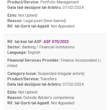
Product/Service:
Portfolio Management
Data tad-deċiżjoni tal-Arbitru:
07/02/2024
Eżitu:
Not Upheld
Reason:
Legal point (time-barred)
Rif. tal-Qorti tal-Appell:
Not Appealed
Rif. tal-każ tal-ASF:
ASF 070/2023
Sector:
Banking / Financial Institutions
Language:
English
Financial Services Provider:
Finance Incorporated Li
mited
Category Issue:
Suspected irregular activity
Product/Service:
Transfers
Data tad-deċiżjoni tal-Arbitru:
07/02/2024
Eżitu:
Not Upheld
Reason:
Outside Arbiter’s competence
Rif. tal-Qorti tal-Appell:
Not Appealed