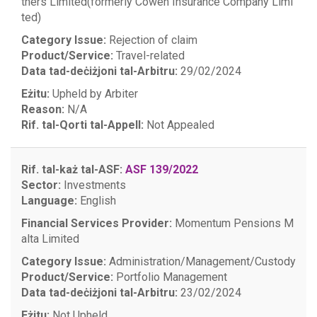
tners Limited(formerly Cowen Insurance Company Limi
ted)
Category Issue:
Rejection of claim
Product/Service:
Travel-related
Data tad-deċiżjoni tal-Arbitru:
29/02/2024
Eżitu:
Upheld by Arbiter
Reason:
N/A
Rif. tal-Qorti tal-Appell:
Not Appealed
Rif. tal-każ tal-ASF:
ASF 139/2022
Sector:
Investments
Language:
English
Financial Services Provider:
Momentum Pensions M
alta Limited
Category Issue:
Administration/Management/Custody
Product/Service:
Portfolio Management
Data tad-deċiżjoni tal-Arbitru:
23/02/2024
Eżitu:
Not Upheld