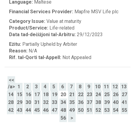
Language:
Maltese
Financial Services Provider:
Mapfre MSV Life plc
Category Issue:
Value at maturity
Product/Service:
Life-related
Data tad-deċiżjoni tal-Arbitru:
29/12/2023
Eżitu:
Partially Upheld by Arbiter
Reason:
N/A
Rif. tal-Qorti tal-Appell:
Not Appealed
<<
/a>
1
2
3
4
5
6
7
8
9
10
11
12
13
14
15
16
17
18
19
20
21
22
23
24
25
26
27
28
29
30
31
32
33
34
35
36
37
38
39
40
41
42
43
44
45
46
47
48
49
50
51
52
53
54
55
56
>