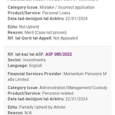
Category Issue:
Mistake / Incorrect application
Product/Service:
Personal Loans
Data tad-deċiżjoni tal-Arbitru:
22/01/2024
Eżitu:
Not Upheld
Reason:
Merit (Case not proven)
Rif. tal-Qorti tal-Appell:
Not Appealed
Rif. tal-każ tal-ASF:
ASF 085/2022
Sector:
Investments
Language:
English
Financial Services Provider:
Momentum Pensions M
alta Limited
Category Issue:
Administration/Management/Custody
Product/Service:
Pensions-related
Data tad-deċiżjoni tal-Arbitru:
22/01/2024
Eżitu:
Partially Upheld by Arbiter
Reason:
N/A