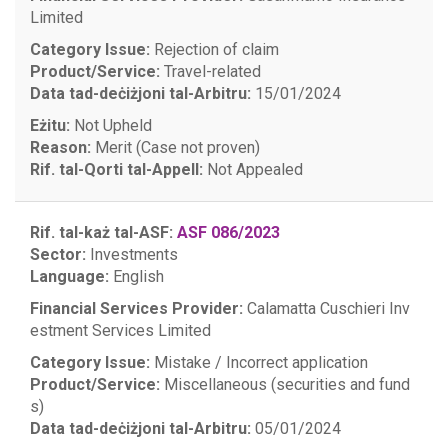
Limited
Category Issue:
Rejection of claim
Product/Service:
Travel-related
Data tad-deċiżjoni tal-Arbitru:
15/01/2024
Eżitu:
Not Upheld
Reason:
Merit (Case not proven)
Rif. tal-Qorti tal-Appell:
Not Appealed
Rif. tal-każ tal-ASF:
ASF 086/2023
Sector:
Investments
Language:
English
Financial Services Provider:
Calamatta Cuschieri Inv
estment Services Limited
Category Issue:
Mistake / Incorrect application
Product/Service:
Miscellaneous (securities and fund
s)
Data tad-deċiżjoni tal-Arbitru:
05/01/2024