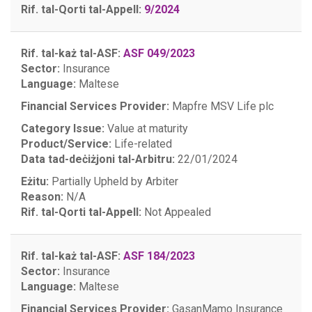
Rif. tal-Qorti tal-Appell:
9/2024
Rif. tal-każ tal-ASF:
ASF 049/2023
Sector:
Insurance
Language:
Maltese
Financial Services Provider:
Mapfre MSV Life plc
Category Issue:
Value at maturity
Product/Service:
Life-related
Data tad-deċiżjoni tal-Arbitru:
22/01/2024
Eżitu:
Partially Upheld by Arbiter
Reason:
N/A
Rif. tal-Qorti tal-Appell:
Not Appealed
Rif. tal-każ tal-ASF:
ASF 184/2023
Sector:
Insurance
Language:
Maltese
Financial Services Provider:
GasanMamo Insurance