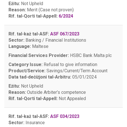
Eżitu:
Not Upheld
Reason:
Merit (Case not proven)
Rif. tal-Qorti tal-Appell:
6/2024
Rif. tal-każ tal-ASF:
ASF 067/2023
Sector:
Banking / Financial Institutions
Language:
Maltese
Financial Services Provider:
HSBC Bank Malta plc
Category Issue:
Refusal to give information
Product/Service:
Savings/Current/Term Account
Data tad-deċiżjoni tal-Arbitru:
05/01/2024
Eżitu:
Not Upheld
Reason:
Outside Arbiter’s competence
Rif. tal-Qorti tal-Appell:
Not Appealed
Rif. tal-każ tal-ASF:
ASF 034/2023
Sector:
Insurance