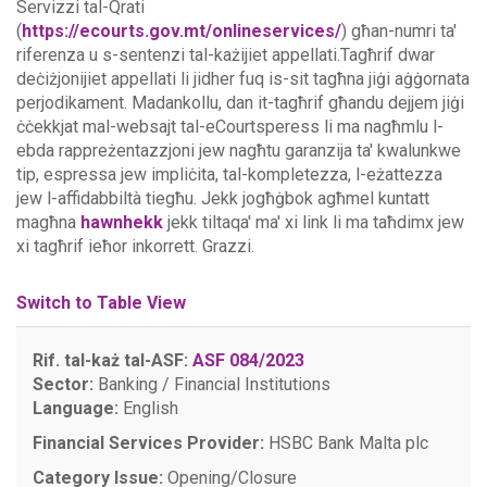
Servizzi tal-Qrati
(
https://ecourts.gov.mt/onlineservices/
) għan-numri ta'
riferenza u s-sentenzi tal-każijiet appellati.Tagħrif dwar
deċiżjonijiet appellati li jidher fuq is-sit tagħna jiġi aġġornata
perjodikament. Madankollu, dan it-tagħrif għandu dejjem jiġi
ċċekkjat mal-websajt tal-eCourtsperess li ma nagħmlu l-
ebda rappreżentazzjoni jew nagħtu garanzija ta' kwalunkwe
tip, espressa jew impliċita, tal-kompletezza, l-eżattezza
jew l-affidabbiltà tiegħu.
Jekk jogħġbok agħmel kuntatt
magħna
hawnhekk
jekk tiltaqa' ma' xi link li ma taħdimx jew
xi tagħrif ieħor inkorrett. Grazzi.
Switch to Table View
Rif. tal-każ tal-ASF:
ASF 084/2023
Sector:
Banking / Financial Institutions
Language:
English
Financial Services Provider:
HSBC Bank Malta plc
Category Issue:
Opening/Closure