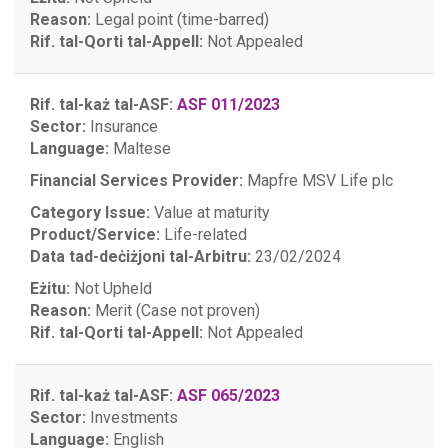
Reason:
Legal point (time-barred)
Rif. tal-Qorti tal-Appell:
Not Appealed
Rif. tal-każ tal-ASF:
ASF 011/2023
Sector:
Insurance
Language:
Maltese
Financial Services Provider:
Mapfre MSV Life plc
Category Issue:
Value at maturity
Product/Service:
Life-related
Data tad-deċiżjoni tal-Arbitru:
23/02/2024
Eżitu:
Not Upheld
Reason:
Merit (Case not proven)
Rif. tal-Qorti tal-Appell:
Not Appealed
Rif. tal-każ tal-ASF:
ASF 065/2023
Sector:
Investments
Language:
English