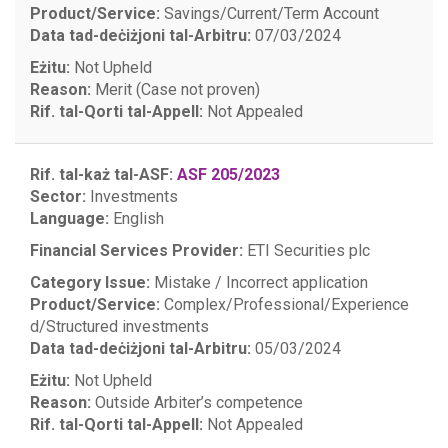
Product/Service:
Savings/Current/Term Account
Data tad-deċiżjoni tal-Arbitru:
07/03/2024
Eżitu:
Not Upheld
Reason:
Merit (Case not proven)
Rif. tal-Qorti tal-Appell:
Not Appealed
Rif. tal-każ tal-ASF:
ASF 205/2023
Sector:
Investments
Language:
English
Financial Services Provider:
ETI Securities plc
Category Issue:
Mistake / Incorrect application
Product/Service:
Complex/Professional/Experience
d/Structured investments
Data tad-deċiżjoni tal-Arbitru:
05/03/2024
Eżitu:
Not Upheld
Reason:
Outside Arbiter’s competence
Rif. tal-Qorti tal-Appell:
Not Appealed