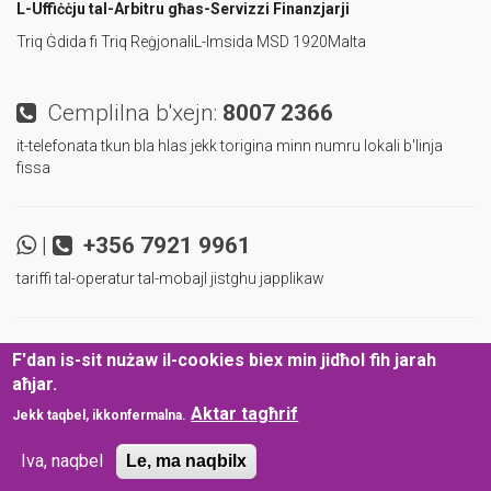
L-Uffiċċju tal-Arbitru
għas-Servizzi Finanzjarji
Triq Ġdida fi Triq Reġjonali
L-Imsida MSD 1920
Malta
Cemplilna b'xejn:
8007 2366
it-telefonata tkun bla hlas jekk torigina minn numru lokali b'linja
fissa
|
+356 7921 9961
tariffi tal-operatur tal-mobajl jistghu japplikaw
|
|
Ibqa' aggornat u infurmat!
F'dan is-sit nużaw il-cookies biex min jidħol fih jarah
aħjar.
Politika tal-Protezzjoni tad-Data
Dikjarazzjoni ta’ Aċċessibbiltà
©
Aktar tagħrif
Jekk taqbel, ikkonfermalna.
2024
L-Arbitru għas-Servizzi Finanzjarji
.
Iva, naqbel
Le, ma naqbilx