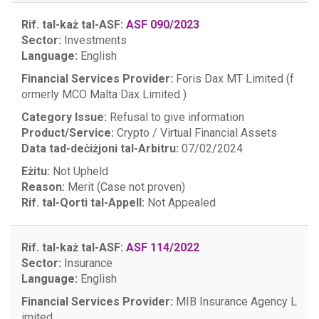
Rif. tal-każ tal-ASF:
ASF 090/2023
Sector:
Investments
Language:
English
Financial Services Provider:
Foris Dax MT Limited (f
ormerly MCO Malta Dax Limited )
Category Issue:
Refusal to give information
Product/Service:
Crypto / Virtual Financial Assets
Data tad-deċiżjoni tal-Arbitru:
07/02/2024
Eżitu:
Not Upheld
Reason:
Merit (Case not proven)
Rif. tal-Qorti tal-Appell:
Not Appealed
Rif. tal-każ tal-ASF:
ASF 114/2022
Sector:
Insurance
Language:
English
Financial Services Provider:
MIB Insurance Agency L
imited