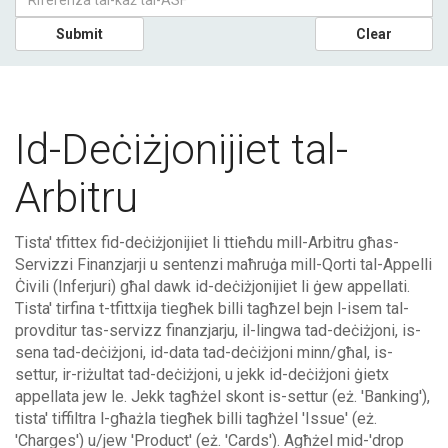
Submit
Clear
Id-Deċiżjonijiet tal-
Arbitru
Tista' tfittex fid-deċiżjonijiet li ttieħdu mill-Arbitru għas-
Servizzi Finanzjarji u sentenzi maħruġa mill-Qorti tal-Appelli
Ċivili (Inferjuri) għal dawk id-deċiżjonijiet li ġew appellati.
Tista' tirfina t-tfittxija tiegħek billi tagħzel bejn l-isem tal-
provditur tas-servizz finanzjarju, il-lingwa tad-deċiżjoni, is-
sena tad-deċiżjoni, id-data tad-deċiżjoni minn/għal, is-
settur, ir-riżultat tad-deċiżjoni, u jekk id-deċiżjoni ġietx
appellata jew le. Jekk tagħżel skont is-settur (eż. 'Banking'),
tista' tiffiltra l-għażla tiegħek billi tagħżel 'Issue' (eż.
'Charges') u/jew 'Product' (eż. 'Cards'). Agħżel mid-'drop