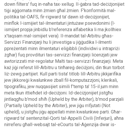
down filters' fuq in-naħa tax-xellug.
Il-ġabra tad-deċiżjonijiet
tiġi aġġornata minn żmien għal żmien. F'konformità mal-
politika tal-OAFS, fir-rigward ta' dawn id-deċiżjonijiet,
minflok l-ismijiet tal-ilmentaturi jintużaw psewdonimi (l-
ismijiet propja jinbidlu b'referenza alfabetika li ma jkollhiex
x'taqsam mal-ismijiet vera).
Il-mandat tal-Arbitru għas-
Servizzi Finanzjarji hu li jinvestiga u jiġġudika l-ilmenti
ppreżentati minn ilmentaturi eliġibbli (individwi u intrapriżi
żgħar) fuq provdituri tas-servizzi finanzjarji liċenzjati jew
awtorizzati mir-regolatur Malti tas-servizzi finanzjarji. Meta
każ jiġi referut lill-Arbitru u tinħareġ deċiżjoni, din tkun torbot
liż-żewġ partijiet.
Kull parti tista' titlob lill-Arbitru jikkjarifika
jew jikkoreġi kwalunkwe żball fil-komputazzjoni, klerikali,
tipografiku, jew nuqqasijiet simili f'temp ta' 15-il jum minn
meta tkun ittieħdet id-deċiżjoni. Id-deċiżjonijiet jistgħu
jintlaqgħu b'mod sħiħ (Upheld by the Arbiter), b'mod parzjali
(Partially Upheld by the Arbiter), jew jiġu rrifjutati (Not
upheld), u jistgħu jiġu appellati minn kwalunkwe parti.
Għar-
rigward ta' sentenzital-Qorti tal-Appelli Ċivili (Inferjuri), aħna
nirreferu għall-websajt tal-eCourts tal-Aġenzija dwar is-