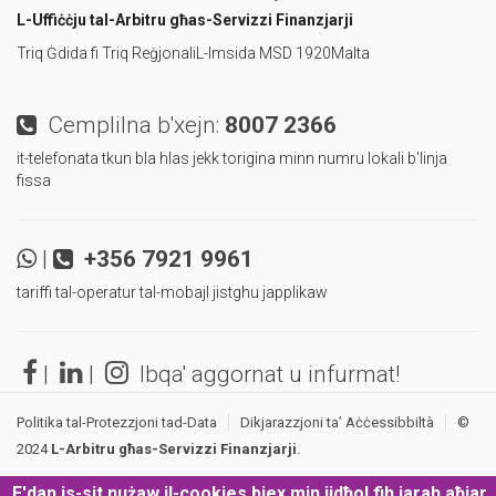
L-Uffiċċju tal-Arbitru
għas-Servizzi Finanzjarji
Triq Ġdida fi Triq Reġjonali
L-Imsida MSD 1920
Malta
Cemplilna b'xejn:
8007 2366
it-telefonata tkun bla hlas jekk torigina minn numru lokali b'linja
fissa
|
+356 7921 9961
tariffi tal-operatur tal-mobajl jistghu japplikaw
|
|
Ibqa' aggornat u infurmat!
Politika tal-Protezzjoni tad-Data
Dikjarazzjoni ta’ Aċċessibbiltà
©
2024
L-Arbitru għas-Servizzi Finanzjarji
.
F'dan is-sit nużaw il-cookies biex min jidħol fih jarah aħjar.