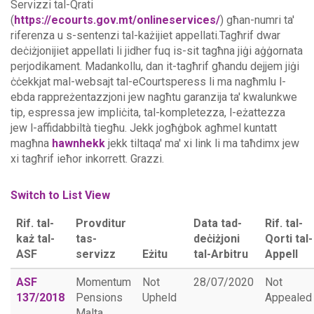
Servizzi tal-Qrati
(
https://ecourts.gov.mt/onlineservices/
) għan-numri ta'
riferenza u s-sentenzi tal-każijiet appellati.Tagħrif dwar
deċiżjonijiet appellati li jidher fuq is-sit tagħna jiġi aġġornata
perjodikament. Madankollu, dan it-tagħrif għandu dejjem jiġi
ċċekkjat mal-websajt tal-eCourtsperess li ma nagħmlu l-
ebda rappreżentazzjoni jew nagħtu garanzija ta' kwalunkwe
tip, espressa jew impliċita, tal-kompletezza, l-eżattezza
jew l-affidabbiltà tiegħu.
Jekk jogħġbok agħmel kuntatt
magħna
hawnhekk
jekk tiltaqa' ma' xi link li ma taħdimx jew
xi tagħrif ieħor inkorrett. Grazzi.
Switch to List View
Rif. tal-
Provditur
Data tad-
Rif. tal-
każ tal-
tas-
deċiżjoni
Qorti tal-
ASF
servizz
Eżitu
tal-Arbitru
Appell
ASF
Momentum
Not
28/07/2020
Not
137/2018
Pensions
Upheld
Appealed
Malta