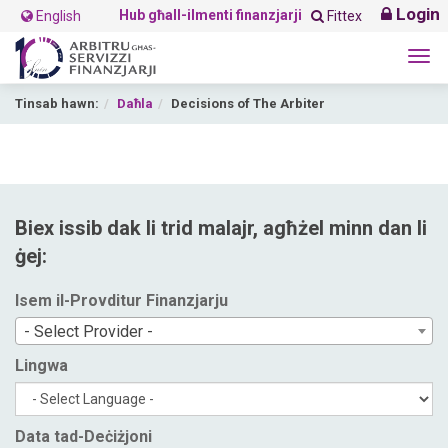
Login
Hub għall-ilmenti finanzjarji
English
Fittex
Tog
navi
Tinsab hawn:
Daħla
Decisions of The Arbiter
Biex issib dak li trid malajr, agħżel minn dan li
ġej:
Isem il-Provditur Finanzjarju
- Select Provider -
Lingwa
Data tad-Deċiżjoni