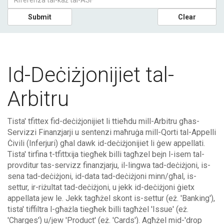
Submit
Clear
Id-Deċiżjonijiet tal-
Arbitru
Tista' tfittex fid-deċiżjonijiet li ttieħdu mill-Arbitru għas-
Servizzi Finanzjarji u sentenzi maħruġa mill-Qorti tal-Appelli
Ċivili (Inferjuri) għal dawk id-deċiżjonijiet li ġew appellati.
Tista' tirfina t-tfittxija tiegħek billi tagħzel bejn l-isem tal-
provditur tas-servizz finanzjarju, il-lingwa tad-deċiżjoni, is-
sena tad-deċiżjoni, id-data tad-deċiżjoni minn/għal, is-
settur, ir-riżultat tad-deċiżjoni, u jekk id-deċiżjoni ġietx
appellata jew le. Jekk tagħżel skont is-settur (eż. 'Banking'),
tista' tiffiltra l-għażla tiegħek billi tagħżel 'Issue' (eż.
'Charges') u/jew 'Product' (eż. 'Cards'). Agħżel mid-'drop