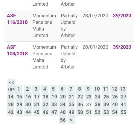
Limited
Arbiter
ASF
Momentum
Partially
28/07/2020
39/2020
116/2018
Pensions
Upheld
Malta
by
Limited
Arbiter
ASF
Momentum
Partially
28/07/2020
39/2020
108/2018
Pensions
Upheld
Malta
by
Limited
Arbiter
<<
/a>
1
2
3
4
5
6
7
8
9
10
11
12
13
14
15
16
17
18
19
20
21
22
23
24
25
26
27
28
29
30
31
32
33
34
35
36
37
38
39
40
41
42
43
44
45
46
47
48
49
50
51
52
53
54
55
56
>